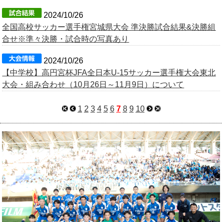
2024/10/26
全国高校サッカー選手権宮城県大会 準決勝試合結果&決勝組
合せ※準々決勝・試合時の写真あり
2024/10/26
【中学校】高円宮杯JFA全日本U-15サッカー選手権大会東北
大会・組み合わせ（10月26日～11月9日）について
1
2
3
4
5
6
7
8
9
10