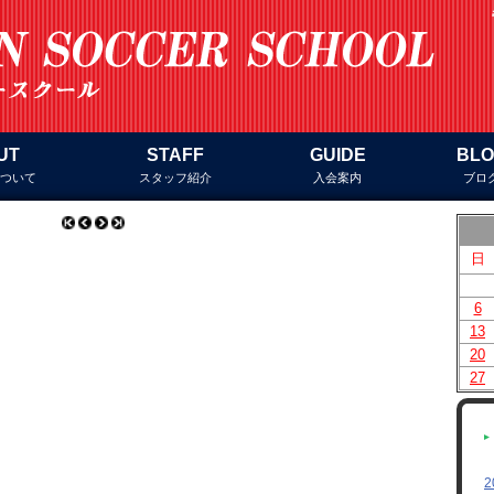
UT
STAFF
GUIDE
BL
について
スタッフ紹介
入会案内
ブロ
日
6
13
20
27
2