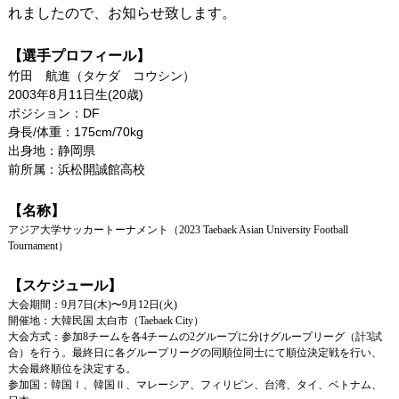
れましたので、お知らせ致します。
リンク
【選手プロフィール】
竹田 航進（タケダ コウシン）
2003年8月11日生(20歳)
ポジション：DF
身長/体重：175cm/70kg
出身地：静岡県
前所属：浜松開誠館高校
【名称】
アジア⼤学サッカートーナメント（2023 Taebaek Asian University Football
Tournament）
【スケジュール】
大会期間：9⽉7⽇(⽊)〜9⽉12⽇(⽕)
開催地：⼤韓⺠国 太⽩市（Taebaek City）
⼤会⽅式：参加8チームを各4チームの2グループに分けグループリーグ（計3試
合）を⾏う。最終⽇に各グループリーグの同順位同⼠にて順位決定戦を⾏い、
⼤会最終順位を決定する。
参加国：韓国Ⅰ、韓国Ⅱ、マレーシア、フィリピン、台湾、タイ、ベトナム、