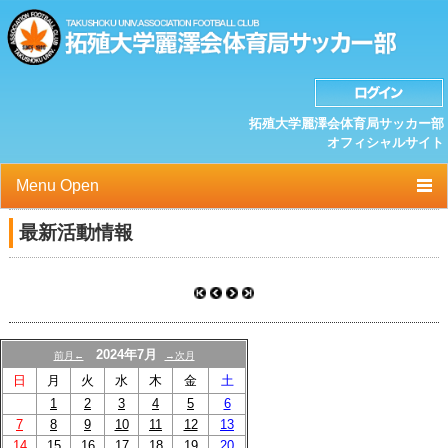
拓殖大学麗澤会体育局サッカー部
オフィシャルサイト
Menu Open
TOP
最新活動情報
ニュース
クラブプロフィール
選手/スタッフ一覧
2024年7月
前月←
→次月
日
月
火
水
木
金
土
スケジュール
1
2
3
4
5
6
7
8
9
10
11
12
13
OB紹介/OB会
14
15
16
17
18
19
20