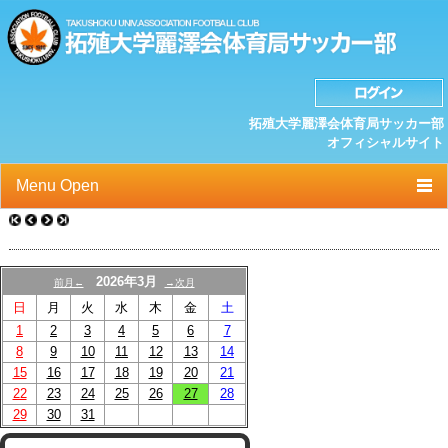
拓殖大学麗澤会体育局サッカー部
オフィシャルサイト
Menu Open
TOP
ニュース
2026年3月
前月←
→次月
日
月
火
水
木
金
土
クラブプロフィール
1
2
3
4
5
6
7
選手/スタッフ一覧
8
9
10
11
12
13
14
15
16
17
18
19
20
21
スケジュール
22
23
24
25
26
27
28
29
30
31
OB紹介/OB会