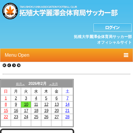
拓殖大学麗澤会体育局サッカー部
オフィシャルサイト
Menu Open
TOP
ニュース
2026年2月
前月←
→次月
日
月
火
水
木
金
土
クラブプロフィール
1
2
3
4
5
6
7
選手/スタッフ一覧
8
9
10
11
12
13
14
15
16
17
18
19
20
21
スケジュール
22
23
24
25
26
27
28
OB紹介/OB会