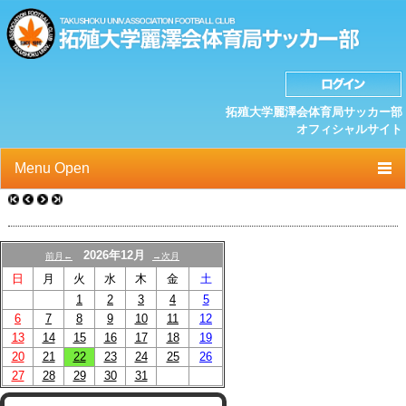
拓殖大学麗澤会体育局サッカー部
オフィシャルサイト
Menu Open
TOP
ニュース
2026年12月
前月←
→次月
日
月
火
水
木
金
土
クラブプロフィール
1
2
3
4
5
選手/スタッフ一覧
6
7
8
9
10
11
12
13
14
15
16
17
18
19
スケジュール
20
21
22
23
24
25
26
27
28
29
30
31
OB紹介/OB会