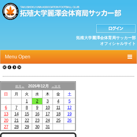
拓殖大学麗澤会体育局サッカー部
オフィシャルサイト
Menu Open
TOP
ニュース
2026年12月
前月←
→次月
日
月
火
水
木
金
土
クラブプロフィール
1
2
3
4
5
選手/スタッフ一覧
6
7
8
9
10
11
12
13
14
15
16
17
18
19
スケジュール
20
21
22
23
24
25
26
27
28
29
30
31
OB紹介/OB会