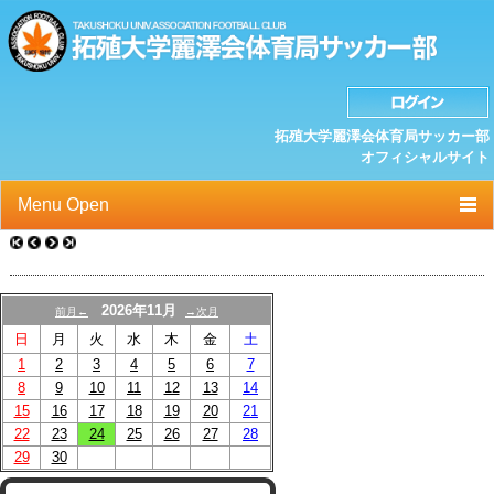
拓殖大学麗澤会体育局サッカー部
オフィシャルサイト
Menu Open
TOP
ニュース
2026年11月
前月←
→次月
日
月
火
水
木
金
土
クラブプロフィール
1
2
3
4
5
6
7
選手/スタッフ一覧
8
9
10
11
12
13
14
15
16
17
18
19
20
21
スケジュール
22
23
24
25
26
27
28
29
30
OB紹介/OB会