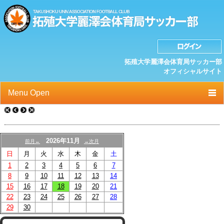
拓殖大学麗澤会体育局サッカー部
オフィシャルサイト
Menu Open
TOP
ニュース
2026年11月
前月←
→次月
日
月
火
水
木
金
土
クラブプロフィール
1
2
3
4
5
6
7
選手/スタッフ一覧
8
9
10
11
12
13
14
15
16
17
18
19
20
21
スケジュール
22
23
24
25
26
27
28
29
30
OB紹介/OB会