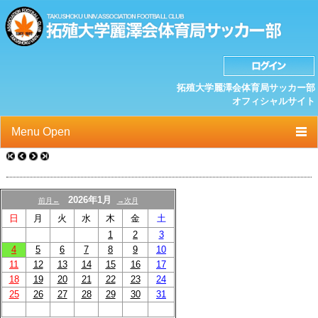
拓殖大学麗澤会体育局サッカー部
オフィシャルサイト
Menu Open
TOP
ニュース
2026年1月
前月←
→次月
日
月
火
水
木
金
土
クラブプロフィール
1
2
3
選手/スタッフ一覧
4
5
6
7
8
9
10
11
12
13
14
15
16
17
スケジュール
18
19
20
21
22
23
24
25
26
27
28
29
30
31
OB紹介/OB会