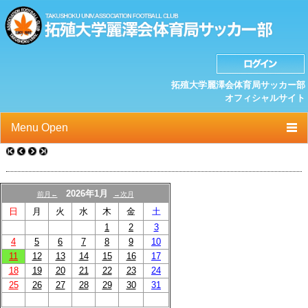
拓殖大学麗澤会体育局サッカー部
オフィシャルサイト
Menu Open
TOP
ニュース
2026年1月
前月←
→次月
日
月
火
水
木
金
土
クラブプロフィール
1
2
3
選手/スタッフ一覧
4
5
6
7
8
9
10
11
12
13
14
15
16
17
スケジュール
18
19
20
21
22
23
24
25
26
27
28
29
30
31
OB紹介/OB会