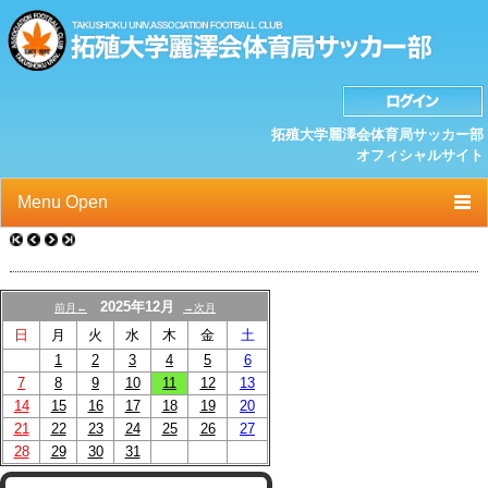
拓殖大学麗澤会体育局サッカー部
オフィシャルサイト
Menu Open
TOP
ニュース
2025年12月
前月←
→次月
日
月
火
水
木
金
土
クラブプロフィール
1
2
3
4
5
6
選手/スタッフ一覧
7
8
9
10
11
12
13
14
15
16
17
18
19
20
スケジュール
21
22
23
24
25
26
27
28
29
30
31
OB紹介/OB会