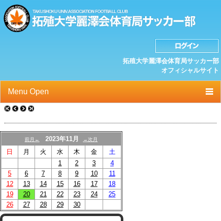
拓殖大学麗澤会体育局サッカー部
オフィシャルサイト
Menu Open
TOP
ニュース
2023年11月
前月←
→次月
日
月
火
水
木
金
土
クラブプロフィール
1
2
3
4
選手/スタッフ一覧
5
6
7
8
9
10
11
12
13
14
15
16
17
18
スケジュール
19
20
21
22
23
24
25
26
27
28
29
30
OB紹介/OB会