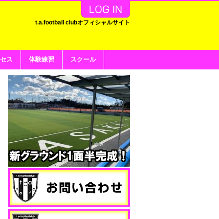
t.a.football clubオフィシャルサイト
セス
体験練習
スクール