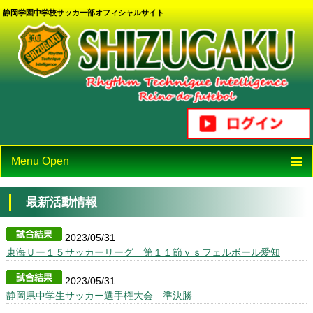
静岡学園中学校サッカー部オフィシャルサイト
Menu Open
TOP
最新活動情報
ニュース
2023/05/31
東海Ｕー１５サッカーリーグ 第１１節ｖｓフェルボール愛知
カレンダー
2023/05/31
静岡県中学生サッカー選手権大会 準決勝