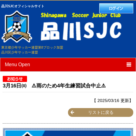
品川SJCオフィシャルサイト
東京都少年サッカー連盟第8ブロック加盟
品川区少年サッカー連盟
Menu Open
TOP
3月16日㈰ ⚠️雨のため4年生練習試合中止⚠️
クラブ紹介
【 2025/03/16 更新】
選手/スタッフ紹介
リストに戻る
スケジュール
練習試合予定