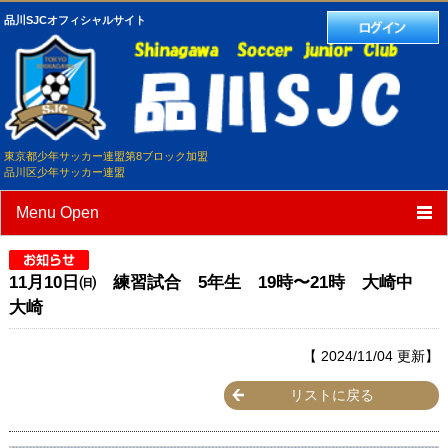
品川SJCオフィシャルサイト
東京都少年サッカー連盟第8ブロック加盟
品川区少年サッカー連盟
Menu Open
TOP
11月10日㈰ 練習試合 5年生 19時〜21時 大崎中
クラブ紹介
大崎
選手/スタッフ紹介
【 2024/11/04 更新】
スケジュール
リストに戻る
練習試合予定