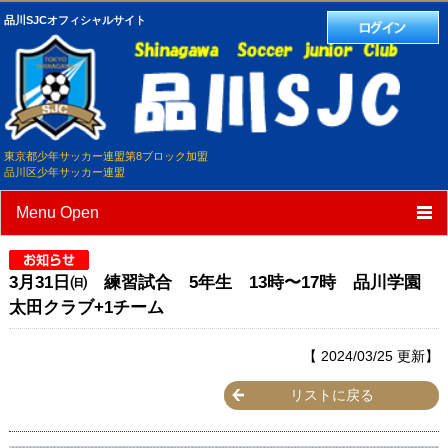
品川SJCオフィシャルサイト
東京都少年サッカー連盟第8ブロック加盟
品川区少年サッカー連盟
Menu Open
TOP
3月31日㈰ 練習試合 5年生 13時〜17時 品川学園
クラブ紹介
太田クラブ+1チーム
選手/スタッフ紹介
【 2024/03/25 更新】
スケジュール
リストに戻る
練習試合予定