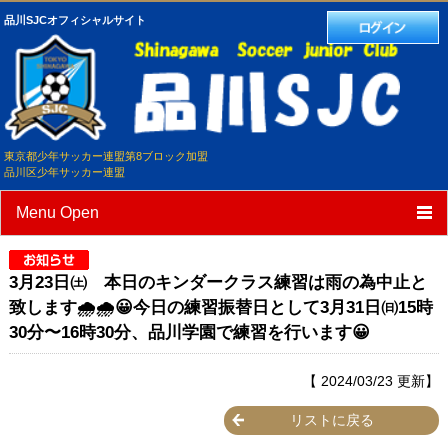
品川SJCオフィシャルサイト
東京都少年サッカー連盟第8ブロック加盟
品川区少年サッカー連盟
Menu Open
TOP
3月23日㈯ 本日のキンダークラス練習は雨の為中止と
クラブ紹介
致します🌧️🌧️😀今日の練習振替日として3月31日㈰15時
30分〜16時30分、品川学園で練習を行います😀
選手/スタッフ紹介
スケジュール
【 2024/03/23 更新】
練習試合予定
リストに戻る