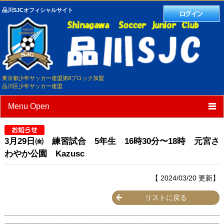
品川SJCオフィシャルサイト
東京都少年サッカー連盟第8ブロック加盟
品川区少年サッカー連盟
Menu Open
TOP
3月29日㈮ 練習試合 5年生 16時30分〜18時 元宮さ
クラブ紹介
わやか公園 Kazusc
選手/スタッフ紹介
【 2024/03/20 更新】
スケジュール
リストに戻る
練習試合予定