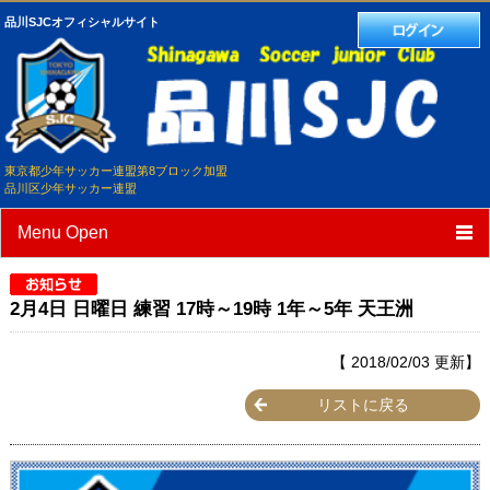
品川SJCオフィシャルサイト
東京都少年サッカー連盟第8ブロック加盟
品川区少年サッカー連盟
Menu Open
TOP
2月4日 日曜日 練習 17時～19時 1年～5年 天王洲
クラブ紹介
【 2018/02/03 更新】
選手/スタッフ紹介
リストに戻る
スケジュール
練習試合予定