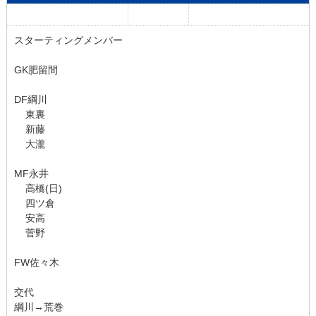
スターティングメンバー
GK肥留間
DF綱川
東裏
新藤
大瀧
MF永井
高橋(日)
四ツ倉
安高
菅野
FW佐々木
交代
綱川→荒巻