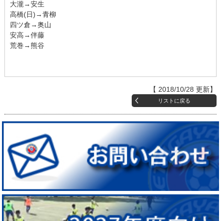
大瀧→安生
高橋(日)→青柳
四ツ倉→奥山
安高→伴藤
荒巻→熊谷
【 2018/10/28 更新】
リストに戻る