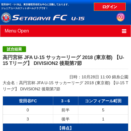
世田谷FC・U-15は、東京都世田谷区を中心に活動しております、
ジュニアユースのフットボールクラブです！
Menu Open
HOME
ニュース
高円宮杯 JFA U-15 サッカーリーグ 2018 (東京都) 【U-
15 Tリーグ】 DIVISION2 後期第7節
スケジュール
日時：10月28日 11:00 錦糸公園
クラブデータ
大会名：高円宮杯 JFA U-15 サッカーリーグ 2018 (東京都) 【U-15 T
リーグ】 DIVISION2 後期第7節
試合結果
世田谷FC
3－6
コンフィアール町田
0
前半
5
3
後半
1
【得点】