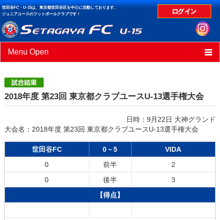
世田谷FC・U-15は、東京都世田谷区を中心に活動しております、
ジュニアユースのフットボールクラブです！
Menu Open
HOME
ニュース
2018年度 第23回 東京都クラブユースU-13選手権大会
スケジュール
日時：9月22日 大神グランド
大会名：2018年度 第23回 東京都クラブユースU-13選手権大会
クラブデータ
世田谷FC
0－5
VIDA
試合結果
0
前半
2
0
後半
3
【得点】