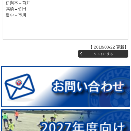
伊與木→筒井
高橋→竹田
畠中→市川
【 2018/09/22 更新】
リストに戻る