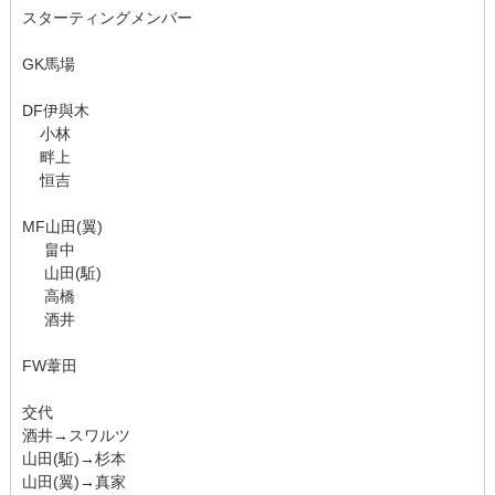
スターティングメンバー
GK馬場
DF伊與木
小林
畔上
恒吉
MF山田(翼)
畠中
山田(駈)
高橋
酒井
FW葦田
交代
酒井→スワルツ
山田(駈)→杉本
山田(翼)→真家