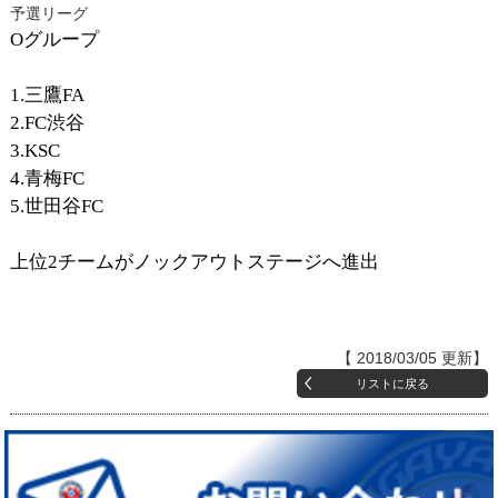
予選リーグ
Oグループ
1.三鷹FA
2.FC渋谷
3.KSC
4.青梅FC
5.世田谷FC
上位2チームがノックアウトステージへ進出
【 2018/03/05 更新】
リストに戻る