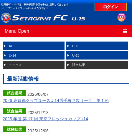
世田谷FC・U-15は、東京都世田谷区を中心に活動しております、
ジュニアユースのフットボールクラブです！
Menu Open
HOME
All
U-15
ニュース
U-14
U-13
ニュース
試合結果
スケジュール
最新活動情報
クラブデータ
試合結果
2026/06/07
2026 東京都クラブユースU 14選手権２次リーグ 第１節
2025/12/13
2025 年度 第 17 回 東京フレッシュカップU14
2025/12/06