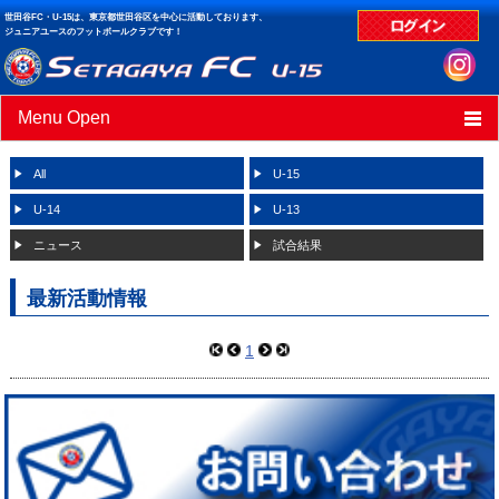
世田谷FC・U-15は、東京都世田谷区を中心に活動しております、
ジュニアユースのフットボールクラブです！
Menu Open
HOME
All
U-15
ニュース
U-14
U-13
ニュース
試合結果
スケジュール
最新活動情報
クラブデータ
試合結果
1