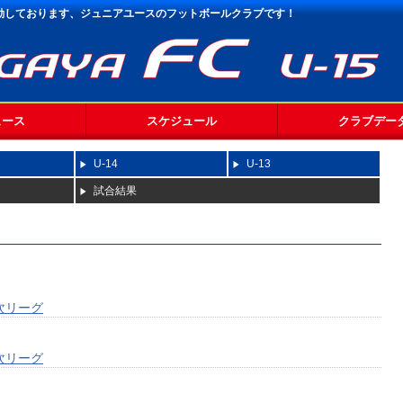
活動しております、
ジュニアユースのフットボールクラブです！
ュース
スケジュール
クラブデー
U-14
U-13
試合結果
２次リーグ
２次リーグ