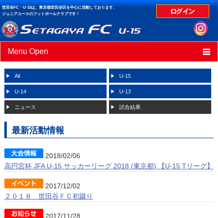
世田谷FC・U-15は、東京都世田谷区を中心に活動しております、
ジュニアユースのフットボールクラブです！
Menu Open
HOME
All
U-15
ニュース
U-14
U-13
ニュース
試合結果
スケジュール
最新活動情報
クラブデータ
試合結果
2018/02/06
高円宮杯 JFA U-15 サッカーリーグ 2018 (東京都) 【U-15 Tリーグ】
2017/12/02
２０１８ 世田谷ＦＣ初蹴り
2017/11/28