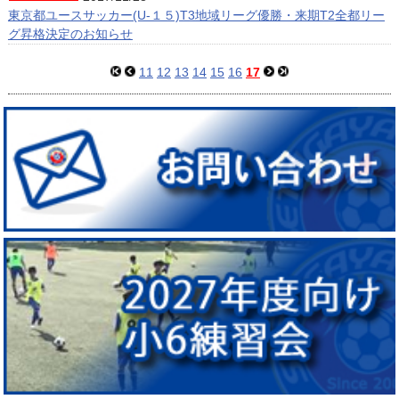
東京都ユースサッカー(U-１５)T3地域リーグ優勝・来期T2全都リー
グ昇格決定のお知らせ
11
12
13
14
15
16
17