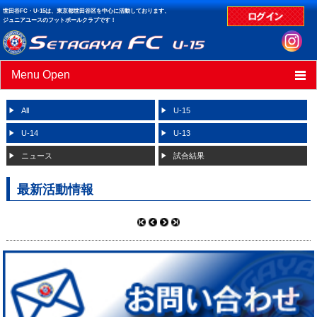
世田谷FC・U-15は、東京都世田谷区を中心に活動しております、
ジュニアユースのフットボールクラブです！
Menu Open
HOME
All
U-15
ニュース
U-14
U-13
ニュース
試合結果
スケジュール
最新活動情報
クラブデータ
試合結果