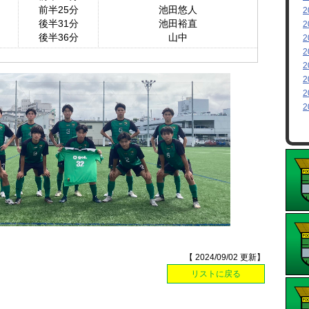
前半25分
池田悠人
2
後半31分
池田裕直
2
後半36分
山中
2
2
2
2
2
2
【 2024/09/02 更新】
リストに戻る