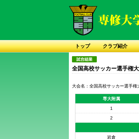
トップ
クラブ紹介
全国高校サッカー選手権大
大会名：全国高校サッカー選手権
専大附属
1
2
岩倉