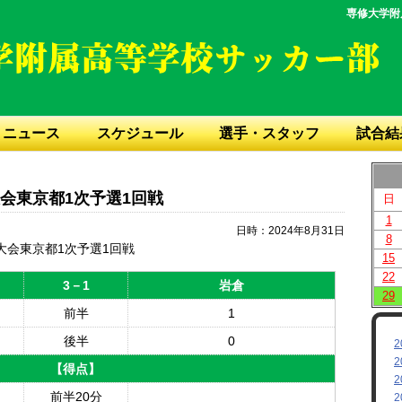
専修大学附
ニュース
スケジュール
選手・スタッフ
試合結
会東京都1次予選1回戦
日
1
日時：2024年8月31日
8
大会東京都1次予選1回戦
15
22
3－1
岩倉
29
前半
1
後半
0
2
2
【得点】
2
前半20分
2