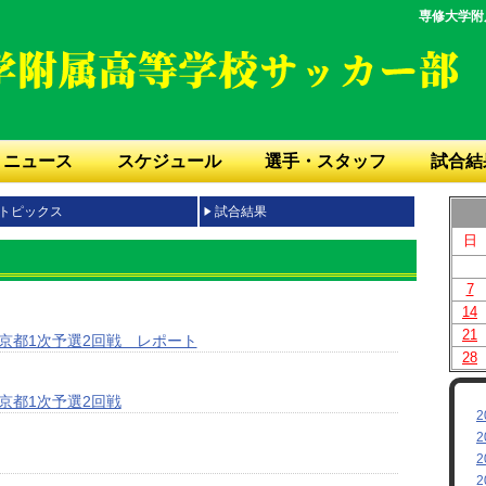
専修大学附
ニュース
スケジュール
選手・スタッフ
試合結
トピックス
試合結果
日
7
14
21
京都1次予選2回戦 レポート
28
京都1次予選2回戦
2
2
2
2