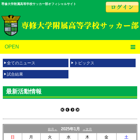
専修大学附属高等学校サッカー部オフィシャルサイト
OPEN
全てのニュース
トピックス
試合結果
最新活動情報
2025年1月
前月←
→次月
日
月
火
水
木
金
土