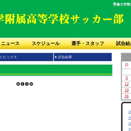
専修大学附
ニュース
スケジュール
選手・スタッフ
試合結
トピックス
試合結果
日
5
12
19
26
2
2
2
2