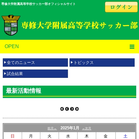
専修大学附属高等学校サッカー部オフィシャルサイト
OPEN
全てのニュース
トピックス
試合結果
最新活動情報
2025年1月
前月←
→次月
日
月
火
水
木
金
土