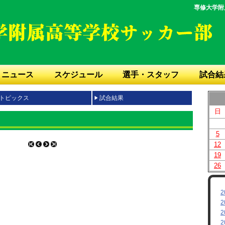
専修大学附
ニュース
スケジュール
選手・スタッフ
試合結
トピックス
試合結果
日
5
12
19
26
2
2
2
2