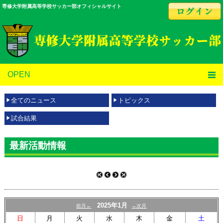
専修大学附属高等学校サッカー部オフィシャルサイト
OPEN
全てのニュース
トピックス
試合結果
最新活動情報
2025年1月
前月←
→次月
日
月
火
水
木
金
土