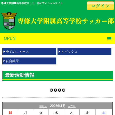
専修大学附属高等学校サッカー部オフィシャルサイト
OPEN
全てのニュース
トピックス
試合結果
最新活動情報
2025年1月
前月←
→次月
日
月
火
水
木
金
土