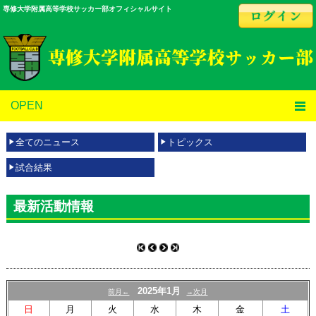
専修大学附属高等学校サッカー部オフィシャルサイト
OPEN
全てのニュース
トピックス
試合結果
最新活動情報
2025年1月
前月←
→次月
日
月
火
水
木
金
土