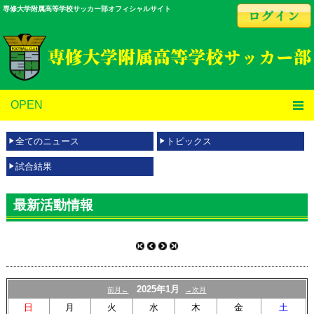
専修大学附属高等学校サッカー部オフィシャルサイト
OPEN
全てのニュース
トピックス
試合結果
最新活動情報
2025年1月
前月←
→次月
日
月
火
水
木
金
土