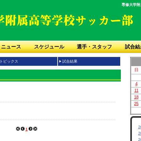
専修大学附
ニュース
スケジュール
選手・スタッフ
試合結
トピックス
試合結果
日
4
11
18
25
2
1
2
2