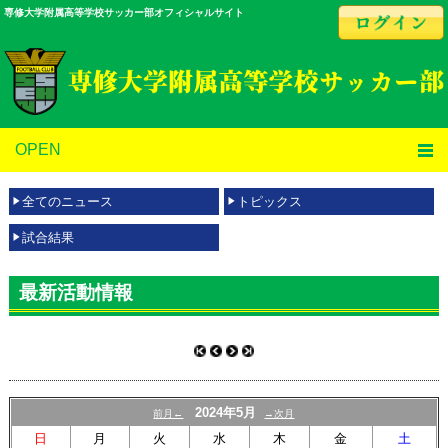
専修大学附属高等学校サッカー部オフィシャルサイト
OPEN
全てのニュース
トピックス
試合結果
最新活動情報
2024年5月
前月←
→次月
日
月
火
水
木
金
土