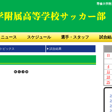
専修大学附
ニュース
スケジュール
選手・スタッフ
試合結
トピックス
試合結果
日
4
11
18
25
2
2
2
2