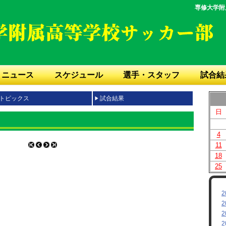
専修大学附
ニュース
スケジュール
選手・スタッフ
試合結
トピックス
試合結果
日
4
11
18
25
2
2
2
2