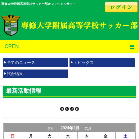
専修大学附属高等学校サッカー部オフィシャルサイト
OPEN
全てのニュース
トピックス
試合結果
最新活動情報
2024年2月
前月←
→次月
日
月
火
水
木
金
土