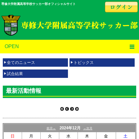
専修大学附属高等学校サッカー部オフィシャルサイト
OPEN
全てのニュース
トピックス
試合結果
最新活動情報
2024年12月
前月←
→次月
日
月
火
水
木
金
土