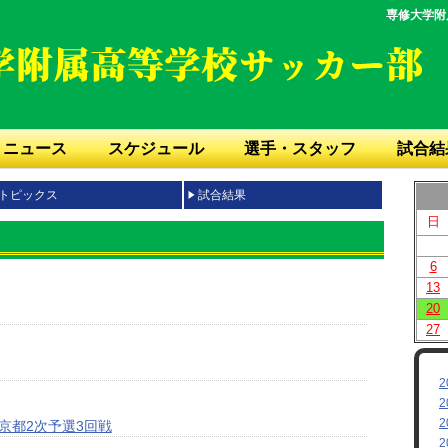
専修大学附
ニュース
スケジュール
選手・スタッフ
試合結
トピックス
試合結果
日
6
13
20
27
2
2
2
京都2次予選3回戦
2