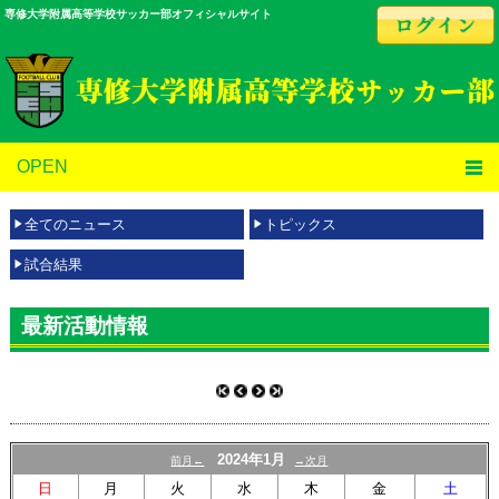
専修大学附属高等学校サッカー部オフィシャルサイト
OPEN
全てのニュース
トピックス
試合結果
最新活動情報
2024年1月
前月←
→次月
日
月
火
水
木
金
土