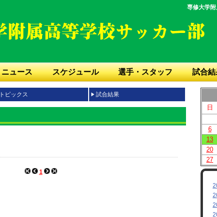
専修大学附
ニュース
スケジュール
選手・スタッフ
試合結
トピックス
試合結果
日
6
13
20
27
1
2
2
2
2