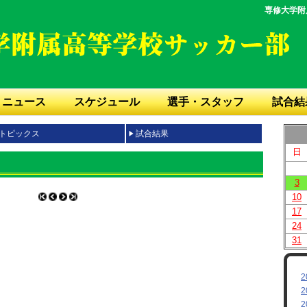
専修大学附
ニュース
スケジュール
選手・スタッフ
試合結
トピックス
試合結果
日
3
10
17
24
31
2
2
2